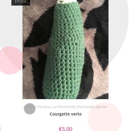
ÉPUISÉ
Jouets et Doudous
,
La Marchande
,
Marchande_légumes
Courgette verte
€
5.00