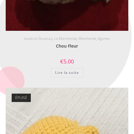
Jouets et Doudous
,
La Marchande
,
Marchande_légumes
Chou Fleur
€
5.00
Lire la suite
ÉPUISÉ