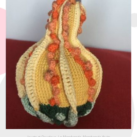
Jouets et Doudous
,
La Marchande
,
Marchande_fruits