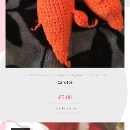
Jouets et Doudous
,
La Marchande
,
Marchande_légumes
Carotte
€
5.00
Lire la suite