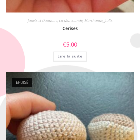
Jouets et Doudous
,
La Marchande
,
Marchande_fruits
Cerises
€
5.00
Lire la suite
ÉPUISÉ