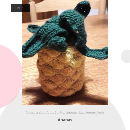
ÉPUISÉ
Jouets et Doudous
,
La Marchande
,
Marchande_fruits
Ananas