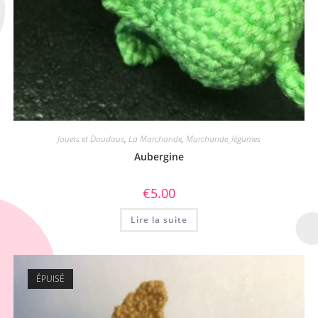
Jouets et Doudous
,
La Marchande
,
Marchande_légumes
Aubergine
€
5.00
Lire la suite
ÉPUISÉ