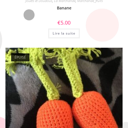
Jouets et Doudous
,
La Marchande
,
Marchande_fruits
Banane
€
5.00
Lire la suite
ÉPUISÉ