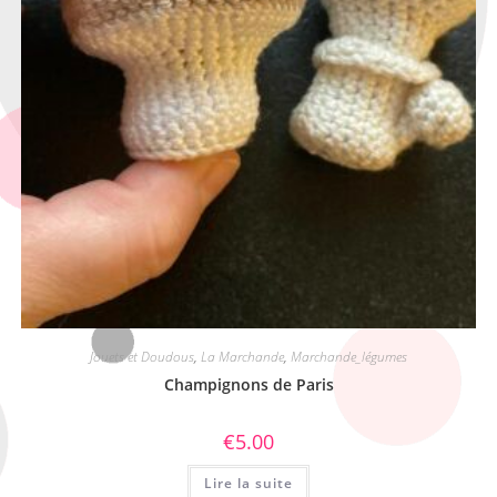
Jouets et Doudous
,
La Marchande
,
Marchande_légumes
Champignons de Paris
€
5.00
Lire la suite