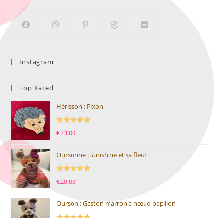
Instagram
Top Rated
Hérisson : Pixon
Note
5.00
€
23.00
sur 5
Oursonne : Sunshine et sa fleur
Note
5.00
€
28.00
sur 5
Ourson : Gaston marron à nœud papillon