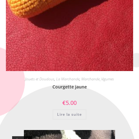
Jouets et Doudous
,
La Marchande
,
Marchande_légumes
Courgette jaune
€
5.00
Lire la suite