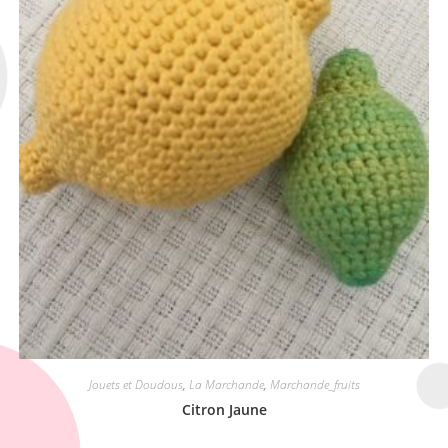
Jouets et Doudous
,
La Marchande
,
Marchande_fruits
Citron Jaune