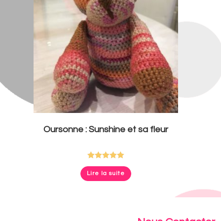
Oursonne : Sunshine et sa fleur
Note
5.00
Lire la suite
sur 5