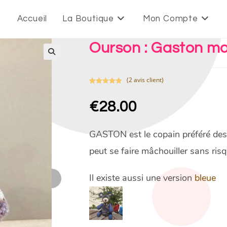
Accueil
La Boutique
Mon Compte
Ourson : Gaston ma
(
2
avis client)
Noté
2
5.00
sur 5
€
28.00
basé sur
notations
client
GASTON est le copain préféré des pe
peut se faire mâchouiller sans risq
Il existe aussi une version
bleue