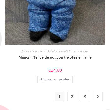
Jouets et Doudous
,
Moi Moche et Méchant
,
poupons
Minion : Tenue de poupon tricotée en laine
€
24.00
Ajouter au panier
1
2
3