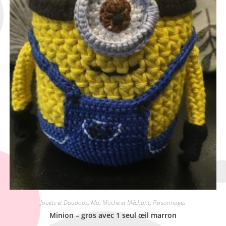
Jouets et Doudous
,
Moi Moche et Méchant
,
Personnages
Minion – gros avec 1 seul œil marron