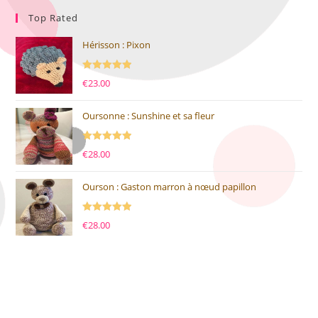
Top Rated
Hérisson : Pixon
Note
5.00
€
23.00
sur 5
Oursonne : Sunshine et sa fleur
Note
5.00
€
28.00
sur 5
Ourson : Gaston marron à nœud papillon
Note
5.00
€
28.00
sur 5