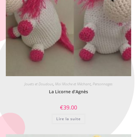
Jouets et Doudous
,
Moi Moche et Méchant
,
Personnages
La Licorne d’Agnès
€
39.00
Lire la suite