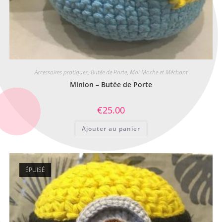
Accessoires pratiques
,
Butée de Porte
,
Moi Moche et Méchant
Minion – Butée de Porte
€
25.00
Ajouter au panier
ÉPUISÉ