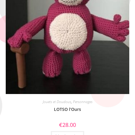
Jouets et Doudous
,
Personnages
LOTSO l’Ours
€
28.00