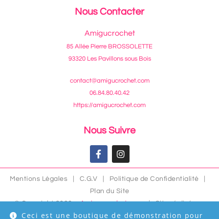
Nous Contacter
Amigucrochet
85 Allée Pierre BROSSOLETTE
93320 Les Pavillons sous Bois
contact@amigucrochet.com
06.84.80.40.42
https://amigucrochet.com
Nous Suivre
Mentions Légales
|
C.G.V
|
Politique de Confidentialité
|
Plan du Site
© Copyright 2026 –
Amigucrochet.com
| Site réalisé par
Ceci est une boutique de démonstration pour
Creermonsite-wp.com