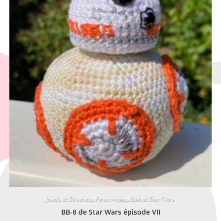
Jouets et Doudous
,
Personnages
,
Spécial Star Wars
BB-8 de Star Wars épisode VII