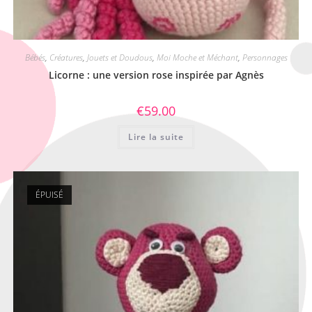
Bébés
,
Créatures
,
Jouets et Doudous
,
Moi Moche et Méchant
,
Personnages
Licorne : une version rose inspirée par Agnès
€
59.00
Lire la suite
ÉPUISÉ