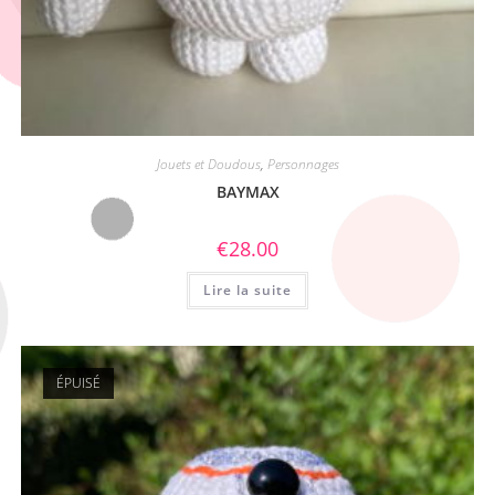
Jouets et Doudous
,
Personnages
BAYMAX
€
28.00
Lire la suite
ÉPUISÉ