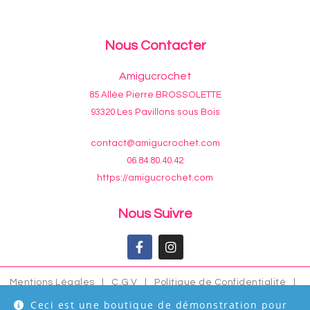
Nous Contacter
Amigucrochet
85 Allée Pierre BROSSOLETTE
93320 Les Pavillons sous Bois
contact@amigucrochet.com
06.84.80.40.42
https://amigucrochet.com
Nous Suivre
Mentions Légales
|
C.G.V
|
Politique de Confidentialité
|
Plan du Site
Ceci est une boutique de démonstration pour