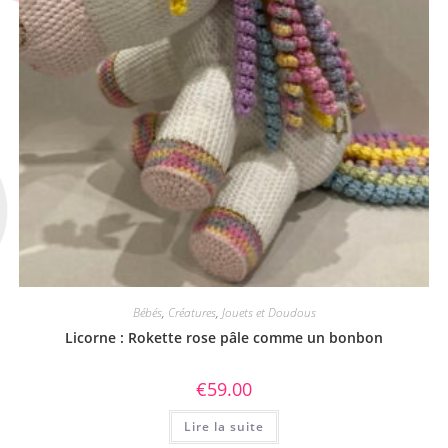
Bébés
,
Créatures
,
Jouets et Doudous
Licorne : Rokette rose pâle comme un bonbon
€
59.00
Lire la suite