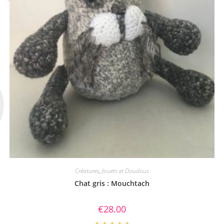
Créatures
,
Jouets et Doudous
Chat gris : Mouchtach
€
28.00