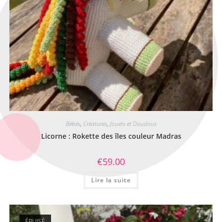
Bébés
,
Créatures
,
Jouets et Doudous
Licorne : Rokette des îles couleur Madras
€
59.00
Lire la suite
ÉPUISÉ