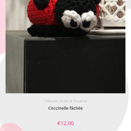
Créatures
,
Jouets et Doudous
Coccinelle fâchée
€
12.00