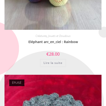
Créatures
,
Jouets et Doudous
Eléphant arc_en_ciel : Rainbow
€
28.00
Lire la suite
ÉPUISÉ