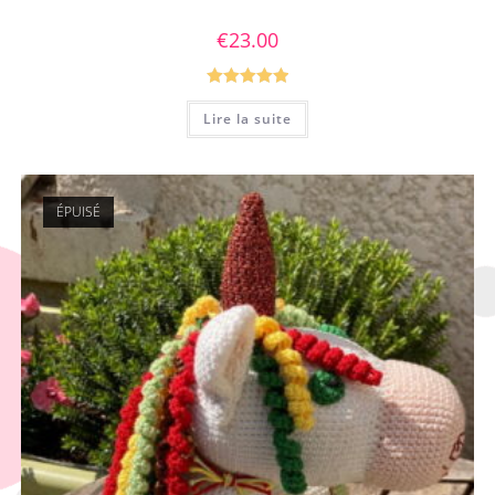
€
23.00
Note
5.00
Lire la suite
sur 5
ÉPUISÉ