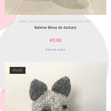
Bébés
,
Créatures
,
Doudous pour bébé
,
Jouets et Doudous
Baleine Bleue de Zackary
€
0.00
Lire la suite
ÉPUISÉ