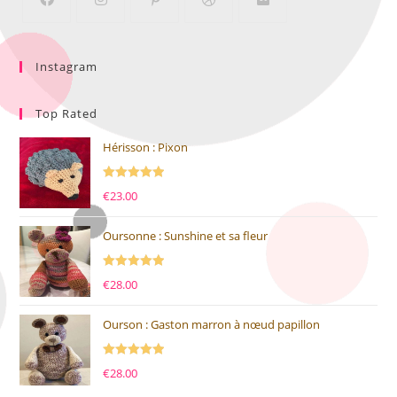
Instagram
Top Rated
Hérisson : Pixon
Note
5.00
€
23.00
sur 5
Oursonne : Sunshine et sa fleur
Note
5.00
€
28.00
sur 5
Ourson : Gaston marron à nœud papillon
Note
5.00
€
28.00
sur 5