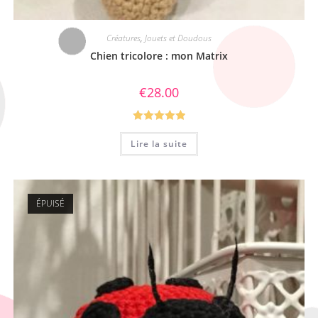
Créatures
,
Jouets et Doudous
Chien tricolore : mon Matrix
€
28.00
Note
5.00
Lire la suite
sur 5
ÉPUISÉ