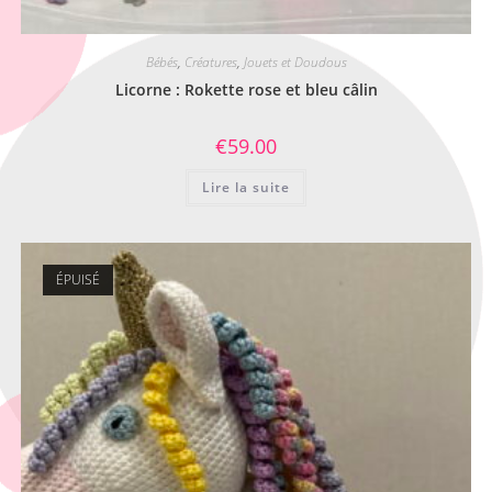
Bébés
,
Créatures
,
Jouets et Doudous
Licorne : Rokette rose et bleu câlin
€
59.00
Lire la suite
ÉPUISÉ