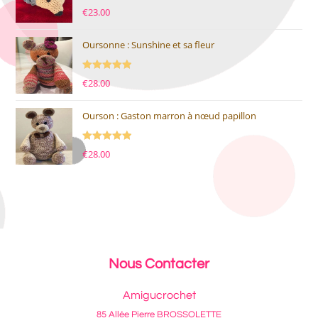
Note
5.00
€
23.00
sur 5
Oursonne : Sunshine et sa fleur
Note
5.00
€
28.00
sur 5
Ourson : Gaston marron à nœud papillon
Note
5.00
€
28.00
sur 5
Nous Contacter
Amigucrochet
85 Allée Pierre BROSSOLETTE