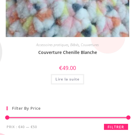
Accessoires pratiques
,
Bébés
,
Couvertures
Couverture Chenille Blanche
€
49.00
Lire la suite
Filter By Price
PRIX :
€40
—
€50
FILTRER