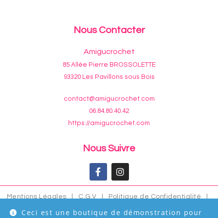
Nous Contacter
Amigucrochet
85 Allée Pierre BROSSOLETTE
93320 Les Pavillons sous Bois
contact@amigucrochet.com
06.84.80.40.42
https://amigucrochet.com
Nous Suivre
Mentions Légales
|
C.G.V
|
Politique de Confidentialité
|
Plan du Site
Ceci est une boutique de démonstration pour