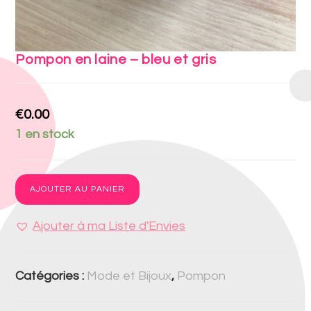
Pompon en laine – bleu et gris
€
0.00
1 en stock
AJOUTER AU PANIER
Ajouter à ma Liste d'Envies
Catégories :
Mode et Bijoux
,
Pompon