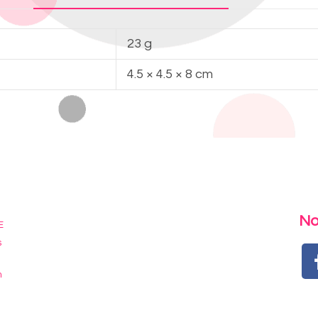
23 g
4.5 × 4.5 × 8 cm
No
E
s
m