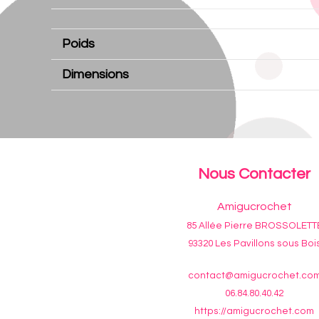
Poids
Dimensions
Nous Contacter
Amigucrochet
85 Allée Pierre BROSSOLETT
93320 Les Pavillons sous Boi
contact@amigucrochet.co
06.84.80.40.42
https://amigucrochet.com