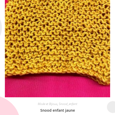
Mode et Bijoux
,
Snood_enfant
Snood enfant jaune