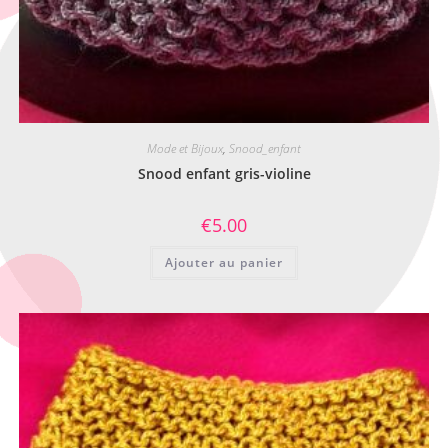
Mode et Bijoux
,
Snood_enfant
Snood enfant gris-violine
€
5.00
Ajouter au panier