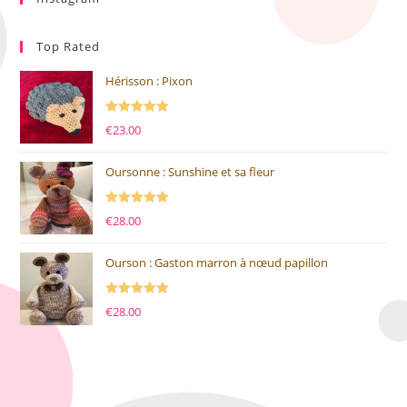
Top Rated
Hérisson : Pixon
Note
5.00
€
23.00
sur 5
Oursonne : Sunshine et sa fleur
Note
5.00
€
28.00
sur 5
Ourson : Gaston marron à nœud papillon
Note
5.00
€
28.00
sur 5