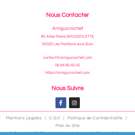
Nous Contacter
Amigucrochet
85 Allée Pierre BROSSOLETTE
93320 Les Pavillons sous Bois
contact@amigucrochet.com
06.84.80.40.42
https://amigucrochet.com
Nous Suivre
Mentions Légales
|
C.G.V
|
Politique de Confidentialité
|
Plan du Site
© Copyright 2026 –
Amigucrochet.com
| Site réalisé par