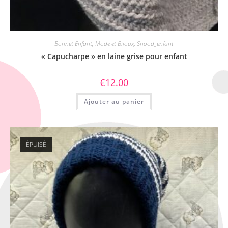
Bonnet Enfant
,
Mode et Bijoux
,
Snood_enfant
« Capucharpe » en laine grise pour enfant
€
12.00
Ajouter au panier
ÉPUISÉ