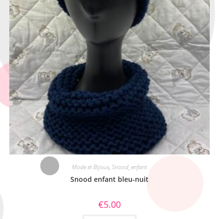
Mode et Bijoux
,
Snood_enfant
Snood enfant bleu-nuit
€
5.00