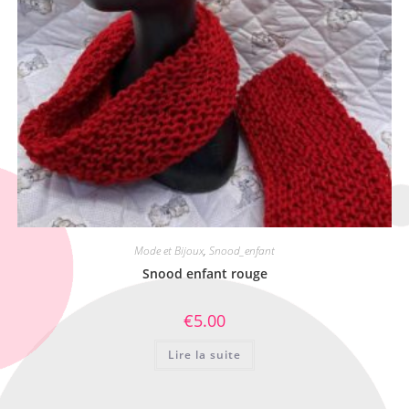
Mode et Bijoux
,
Snood_enfant
Snood enfant rouge
€
5.00
Lire la suite