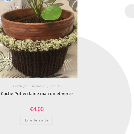
Cache pot
,
Décoration
,
Plantes
Cache Pot en laine marron et verte
€
4.00
Lire la suite