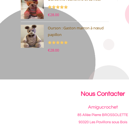
Note
5.00
€
28.00
sur 5
Ourson : Gaston marron à nœud
papillon
Note
5.00
€
28.00
sur 5
Nous Contacter
Amigucrochet
85 Allée Pierre BROSSOLETTE
93320 Les Pavillons sous Bois