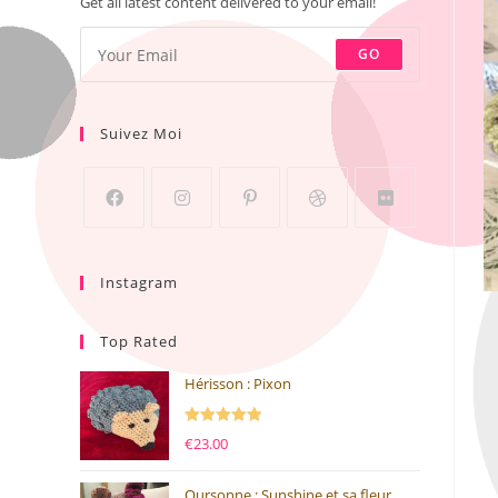
Get all latest content delivered to your email!
GO
Suivez Moi
Instagram
Top Rated
Hérisson : Pixon
Note
5.00
€
23.00
sur 5
Oursonne : Sunshine et sa fleur