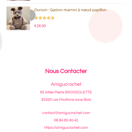
sur 5
Ourson : Gaston marron à nœud papillon
Note
5.00
€
28.00
sur 5
Nous Contacter
Amigucrochet
85 Allée Pierre BROSSOLETTE
93320 Les Pavillons sous Bois
contact@amigucrochet.com
06.84.80.40.42
https://amigucrochet.com