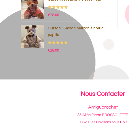
Note
5.00
€
28.00
sur 5
Ourson : Gaston marron à nœud
papillon
Note
5.00
€
28.00
sur 5
Nous Contacter
Amigucrochet
85 Allée Pierre BROSSOLETTE
93320 Les Pavillons sous Bois