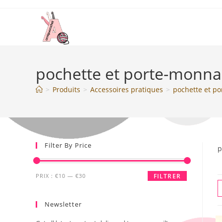
pochette et porte-monna
>
Produits
>
Accessoires pratiques
>
pochette et p
Filter By Price
p
PRIX :
€10
—
€30
FILTRER
Newsletter