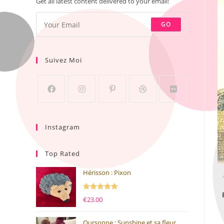
Get all latest content delivered to your email!
GO
Suivez Moi
Instagram
Top Rated
Hérisson : Pixon
Note
5.00
€
23.00
sur 5
Oursonne : Sunshine et sa fleur