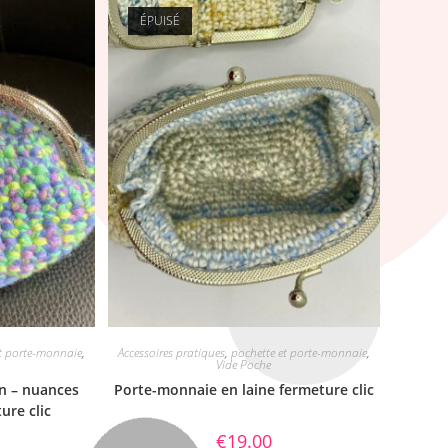
ÉPUISÉ
et porte-monnaie
,
Accessoires pratiques
,
pochette et porte-monnaie
,
Vide Poche
n – nuances
Porte-monnaie en laine fermeture clic
ure clic
€
19.00