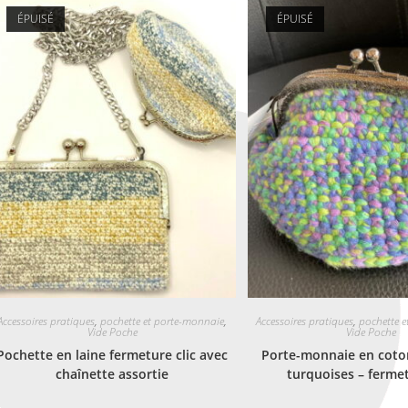
ÉPUISÉ
ÉPUISÉ
Accessoires pratiques
,
pochette et porte-monnaie
,
Accessoires pratiques
,
pochette 
Vide Poche
Vide Poche
Pochette en laine fermeture clic avec
Porte-monnaie en coto
chaînette assortie
turquoises – fermet