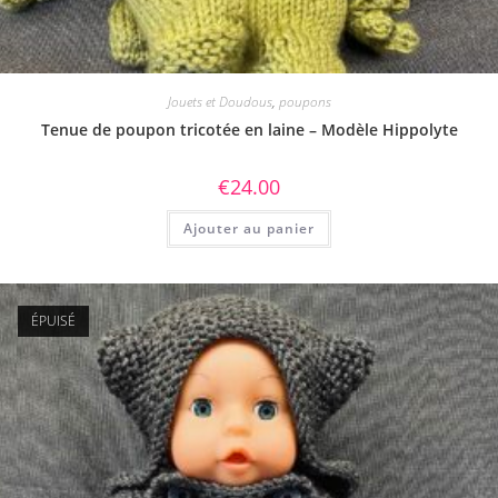
Jouets et Doudous
,
poupons
Tenue de poupon tricotée en laine – Modèle Hippolyte
€
24.00
Ajouter au panier
ÉPUISÉ