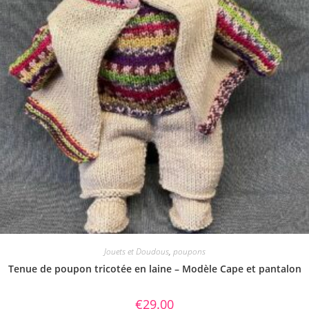
Jouets et Doudous
,
poupons
Tenue de poupon tricotée en laine – Modèle Cape et pantalon
€
29.00