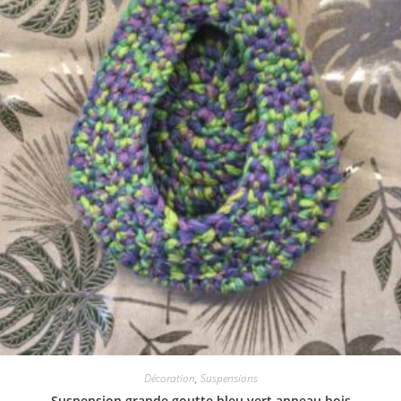
Décoration
,
Suspensions
Suspension grande goutte bleu vert anneau bois