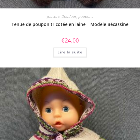
Jouets et Doudous
,
poupons
Tenue de poupon tricotée en laine – Modèle Bécassine
€
24.00
Lire la suite