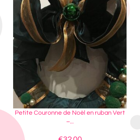
 –
Petite Couronne de Noël en ruban Vert
Co
–...
€
32.00