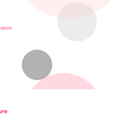
raison
vre