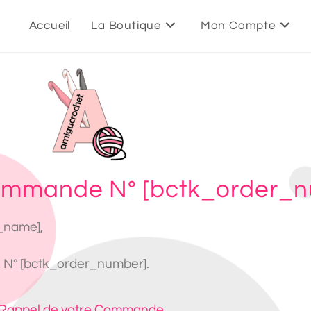
Accueil
La Boutique
Mon Compte
commande N° [bctk_order_
t_name],
 N° [bctk_order_number].
Rappel de votre Commande.