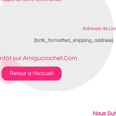
Adresse de Liv
[bctk_formatted_shipping_address]
entôt sur Amigucrochet.Com
Retour à l'Accueil
Nous Sui