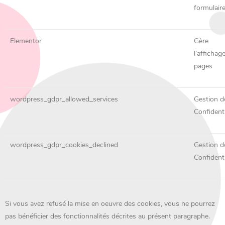
formulair
Elementor
Gère
l’affichag
pages
wordpress_gdpr_allowed_services
Gestion d
Confidenti
wordpress_gdpr_cookies_declined
Gestion d
Confidenti
Si vous avez refusé la mise en oeuvre des cookies, vous ne pourrez
pas bénéficier des fonctionnalités décrites au présent paragraphe.